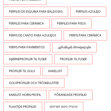
PERFILES DE ESQUINA PARA BALDOSAS
PERFILES AZULEJO
PERFILES PARA CERÁMICA
PERFILES PARA PISOS
PERFIS DE CANTO PARA AZULEJOS
PERFIS PARA CERÂMICA
PERFIS PARA PAVIMENTOS
ᲙᲔᲠᲐᲛᲘᲙᲘᲡ ᲞᲠᲝᲤᲘᲚᲔᲑᲘ
HJØRNEPROFILER TIL FLISER
PROFILER TIL FLISER
PROFILER TIL GULV
KAKELLIST
GOLVPROFILER OCH TRÖSKELLISTER
KAKELIST HÖRN PROFIL
PÕRANDADE PROFIILID
PLAATIDE PROFIILID
פרופילי פינות לאריחים